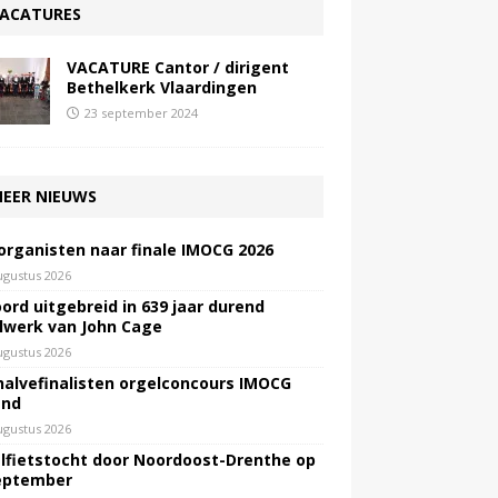
ACATURES
VACATURE Cantor / dirigent
Bethelkerk Vlaardingen
23 september 2024
EER NIEUWS
 organisten naar finale IMOCG 2026
ugustus 2026
ord uitgebreid in 639 jaar durend
lwerk van John Cage
ugustus 2026
halvefinalisten orgelconcours IMOCG
end
ugustus 2026
lfietstocht door Noordoost-Drenthe op
eptember