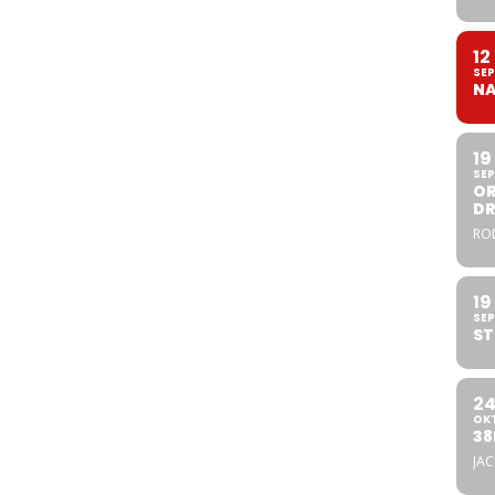
12
SEP
NA
19
SEP
OR
DR
ROL
19
SEP
ST
2
OK
38
JA