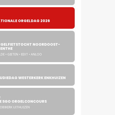
TIONALE ORGELDAG 2026
GELFIETSTOCHT NOORDOOST-
ENTHE
DE • GIETEN • EEXT • ANLOO
UDIEDAG WESTERKERK ENKHUIZEN
4
T
E SGO ORGELCONCOURS
COBIKERK UITHUIZEN