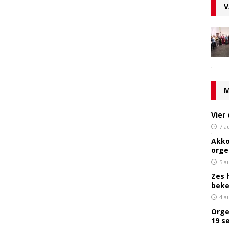
V
M
Vier
7 a
Akko
orge
5 a
Zes 
bek
4 a
Orge
19 s