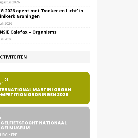
ugustus 2026
G 2026 opent met ‘Donker en Licht’ in
inikerk Groningen
juli 2026
NSIE Calefax – Organisms
juli 2026
CTIVITEITEN
2
08
G
TERNATIONAL MARTINI ORGAN
MPETITION GRONINGEN 2026
8
G
GELFIETSTOCHT NATIONAAL
RGELMUSEUM
URG • EPE