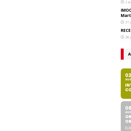
2 a
IMOC
Mart
31 
RECE
28 
A
0
AU
IN
CO
0
AU
OR
O
ELB