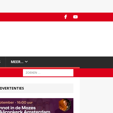
S
MEER…
DVERTENTIES