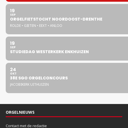
19
SEP
ORGELFIETSTOCHT NOORDOOST-DRENTHE
ROLDE • GIETEN • EEXT • ANLOO
19
SEP
STUDIEDAG WESTERKERK ENKHUIZEN
24
OKT
38E SGO ORGELCONCOURS
JACOBIKERK UITHUIZEN
ORGELNIEUWS
Contact met de redactie