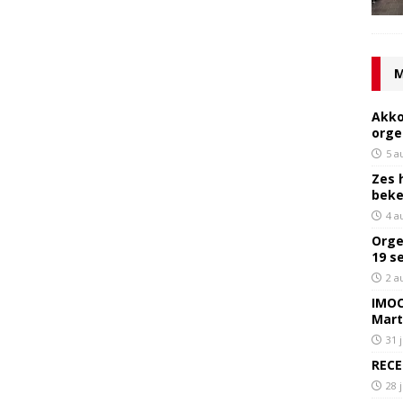
M
Akko
orge
5 a
Zes 
bek
4 a
Orge
19 s
2 a
IMOC
Mart
31 
RECE
28 