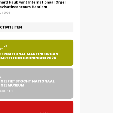
hard Hauk wint Internationaal Orgel
ovisatieconcours Haarlem
juli 2026
CTIVITEITEN
2
08
G
TERNATIONAL MARTINI ORGAN
MPETITION GRONINGEN 2026
8
G
GELFIETSTOCHT NATIONAAL
RGELMUSEUM
URG • EPE