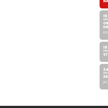
NA
19
SEP
OR
DR
ROL
19
SEP
ST
2
OK
38
JA