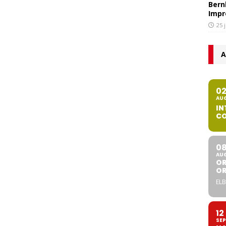
Bern
Impr
25 
A
0
AU
IN
CO
0
AU
OR
O
ELB
12
SEP