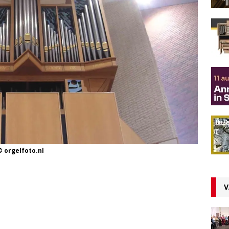
 orgelfoto.nl
V