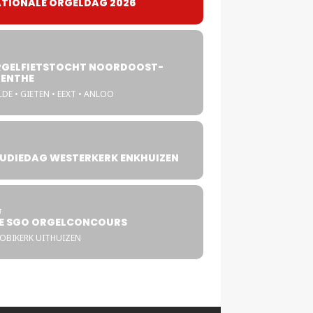
TIONALE ORGELDAG 2026
GELFIETSTOCHT NOORDOOST-
ENTHE
DE • GIETEN • EEXT • ANLOO
UDIEDAG WESTERKERK ENKHUIZEN
4
T
E SGO ORGELCONCOURS
COBIKERK UITHUIZEN