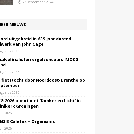
23 september 2024
EER NIEUWS
ord uitgebreid in 639 jaar durend
lwerk van John Cage
ugustus 2026
halvefinalisten orgelconcours IMOCG
end
ugustus 2026
lfietstocht door Noordoost-Drenthe op
eptember
ugustus 2026
G 2026 opent met ‘Donker en Licht’ in
inikerk Groningen
juli 2026
NSIE Calefax – Organisms
juli 2026