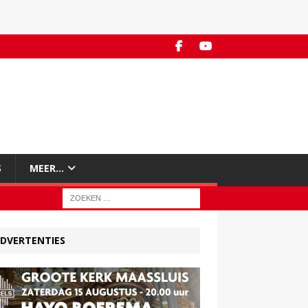
S
MEER…
DVERTENTIES