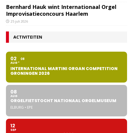
Bernhard Hauk wint Internationaal Orgel
Improvisatieconcours Haarlem
25 juli 2026
ACTIVITEITEN
02
08
AUG
INTERNATIONAL MARTINI ORGAN COMPETITION
GRONINGEN 2026
08
AUG
ORGELFIETSTOCHT NATIONAAL ORGELMUSEUM
ELBURG • EPE
12
SEP