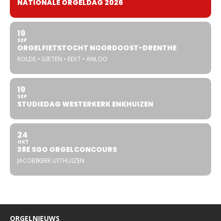
NATIONALE ORGELDAG 2026
19
SEP
ORGELFIETSTOCHT NOORDOOST-DRENTHE
ROLDE • GIETEN • EEXT • ANLOO
19
SEP
STUDIEDAG WESTERKERK ENKHUIZEN
24
OKT
38E SGO ORGELCONCOURS
JACOBIKERK UITHUIZEN
ORGELNIEUWS