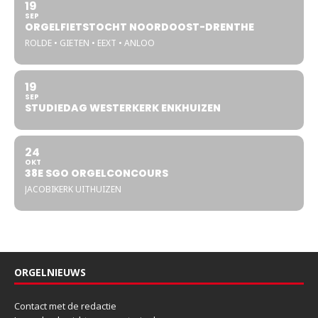
19
SEP
ORGELFIETSTOCHT NOORDOOST-DRENTHE
ROLDE • GIETEN • EEXT • ANLOO
19
SEP
STUDIEDAG WESTERKERK ENKHUIZEN
24
OKT
38E SGO ORGELCONCOURS
JACOBIKERK UITHUIZEN
ORGELNIEUWS
Contact met de redactie