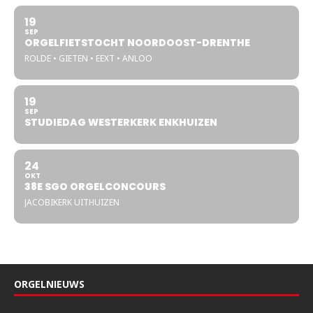
19
SEP
ORGELFIETSTOCHT NOORDOOST-DRENTHE
ROLDE • GIETEN • EEXT • ANLOO
19
SEP
STUDIEDAG WESTERKERK ENKHUIZEN
24
OKT
38E SGO ORGELCONCOURS
JACOBIKERK UITHUIZEN
ORGELNIEUWS