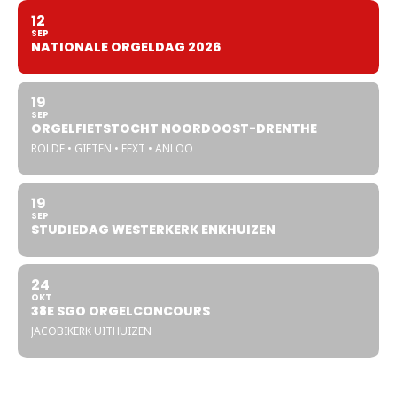
12
SEP
NATIONALE ORGELDAG 2026
19
SEP
ORGELFIETSTOCHT NOORDOOST-DRENTHE
ROLDE • GIETEN • EEXT • ANLOO
19
SEP
STUDIEDAG WESTERKERK ENKHUIZEN
24
OKT
38E SGO ORGELCONCOURS
JACOBIKERK UITHUIZEN