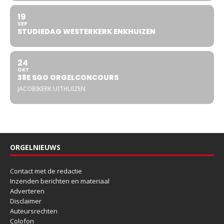
19
SEP
STUDIEDAG WESTERKERK ENKHUIZEN
24
OKT
38E SGO ORGELCONCOURS
JACOBIKERK UITHUIZEN
ORGELNIEUWS
Contact met de redactie
Inzenden berichten en materiaal
Adverteren
Disclaimer
Auteursrechten
Colofon