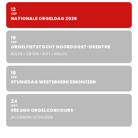
12
SEP
NATIONALE ORGELDAG 2026
19
SEP
ORGELFIETSTOCHT NOORDOOST-DRENTHE
ROLDE • GIETEN • EEXT • ANLOO
19
SEP
STUDIEDAG WESTERKERK ENKHUIZEN
24
OKT
38E SGO ORGELCONCOURS
JACOBIKERK UITHUIZEN