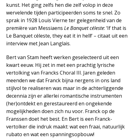
kunst. Het ging zelfs hen die zelf volop in deze
wervelende tijden participeerden soms te snel. Zo
sprak in 1928 Louis Vierne ter gelegenheid van de
première van Messiaens
Le Banquet céleste
: ‘If that is
Le Banquet céleste, they eat it in hell!’ – citaat uit een
interview met Jean Langlais.
Bert van Stam heeft werken geselecteerd uit een
kwart eeuw. Hij zet in met een prachtig lyrische
vertolking van Francks Choral III. Jaren geleden
meenden we dat Franck bijna nergens in ons land
stijlvol te realiseren was maar in de achterliggende
decennia zijn er allerlei romantische instrumenten
(her)ontdekt en gerestaureerd en ongekende
mogelijkheden doen zich nu voor. Franck op de
Franssen doet het best. En Bert is een Franck-
vertolker die indruk maakt: wat een fraai, natuurlijk
rubato en wat een spanningsopbouw!