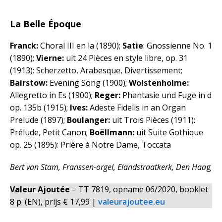
La Belle Époque
Franck:
Choral III en la (1890);
Satie
: Gnossienne No. 1
(1890);
Vierne:
uit 24 Pièces en style libre, op. 31
(1913): Scherzetto, Arabesque, Divertissement;
Bairstow:
Evening Song (1900);
Wolstenholme:
Allegretto in Es (1900);
Reger:
Phantasie und Fuge in d
op. 135b (1915);
Ives:
Adeste Fidelis in an Organ
Prelude (1897);
Boulanger:
uit Trois Pièces (1911):
Prélude, Petit Canon;
Boëllmann:
uit Suite Gothique
op. 25 (1895): Prière à Notre Dame, Toccata
Bert van Stam, Franssen-orgel, Elandstraatkerk, Den Haa
g
Valeur Ajoutée
– TT 7819, opname 06/2020, booklet
8 p. (EN), prijs € 17,99 |
valeurajoutee.eu