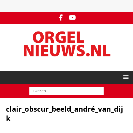
clair_obscur_beeld_andré_van_dij
k