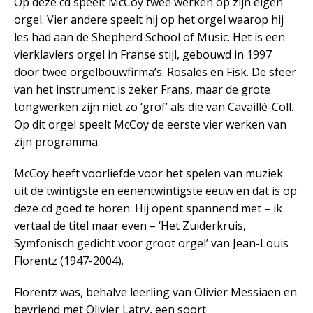
Op deze cd speelt McCoy twee werken op zijn eigen
orgel. Vier andere speelt hij op het orgel waarop hij
les had aan de Shepherd School of Music. Het is een
vierklaviers orgel in Franse stijl, gebouwd in 1997
door twee orgelbouwfirma’s: Rosales en Fisk. De sfeer
van het instrument is zeker Frans, maar de grote
tongwerken zijn niet zo ‘grof’ als die van Cavaillé-Coll.
Op dit orgel speelt McCoy de eerste vier werken van
zijn programma.
McCoy heeft voorliefde voor het spelen van muziek
uit de twintigste en eenentwintigste eeuw en dat is op
deze cd goed te horen. Hij opent spannend met – ik
vertaal de titel maar even – ‘Het Zuiderkruis,
Symfonisch gedicht voor groot orgel’ van Jean-Louis
Florentz (1947-2004).
Florentz was, behalve leerling van Olivier Messiaen en
bevriend met Olivier Latry, een soort