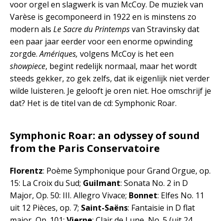
voor orgel en slagwerk is van McCoy. De muziek van
Varèse is gecomponeerd in 1922 en is minstens zo
modern als
Le Sacre du Printemps
van Stravinsky dat
een paar jaar eerder voor een enorme opwinding
zorgde.
Amériques,
volgens McCoy is het een
showpiece
, begint redelijk normaal, maar het wordt
steeds gekker, zo gek zelfs, dat ik eigenlijk niet verder
wilde luisteren. Je gelooft je oren niet. Hoe omschrijf je
dat? Het is de titel van de cd: Symphonic Roar.
Symphonic Roar: an odyssey of sound
from the Paris Conservatoire
Florentz
: Poème Symphonique pour Grand Orgue, op.
15: La Croix du Sud;
Guilmant
: Sonata No. 2 in D
Major, Op. 50: III. Allegro Vivace;
Bonnet
: Elfes No. 11
uit 12 Pièces, op. 7;
Saint-Saëns
: Fantaisie in D flat
major, Op. 101;
Vierne
: Clair de Lune, No. 5 (uit 24