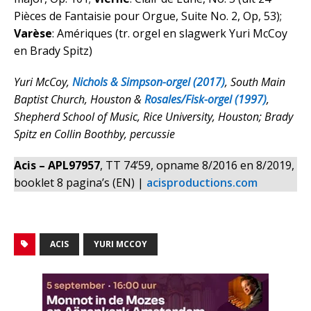
Pièces de Fantaisie pour Orgue, Suite No. 2, Op, 53);
Varèse
: Amériques (tr. orgel en slagwerk Yuri McCoy
en Brady Spitz)
Yuri McCoy,
Nichols & Simpson-orgel (2017)
, South Main
Baptist Church, Houston &
Rosales/Fisk-orgel (1997)
,
Shepherd School of Music, Rice University, Houston; Brady
Spitz en Collin Boothby, percussie
Acis – APL97957
, TT 74’59, opname 8/2016 en 8/2019,
booklet 8 pagina’s (EN) |
acisproductions.com
ACIS
YURI MCCOY