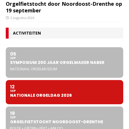
Orgelfietstocht door Noordoost-Drenthe op
19 september
2 augustus 2026
ACTIVITEITEN
05
SEP
SYMPOSIUM 200 JAAR ORGELMAKER NABER
NATIONAAL ORGELMUSEUM
12
SEP
NATIONALE ORGELDAG 2026
19
SEP
ORGELFIETSTOCHT NOORDOOST-DRENTHE
ROLDE • GIETEN • EEXT • ANLOO