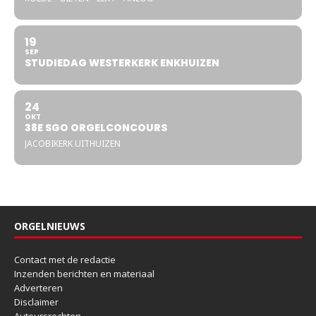
19
SEP
STUDIEDAG WESTERKERK ENKHUIZEN
24
OKT
38E SGO ORGELCONCOURS
JACOBIKERK UITHUIZEN
ORGELNIEUWS
Contact met de redactie
Inzenden berichten en materiaal
Adverteren
Disclaimer
Auteursrechten