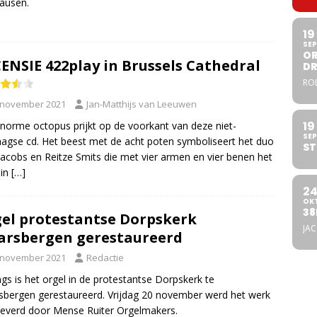
ausen.
19
SEP
OR
ENSIE 422play in Brussels Cathedral
DR
ROL
 november 2021
Jan-Matthijs van Leeuwen
19
norme octopus prijkt op de voorkant van deze niet-
SEP
aagse cd. Het beest met de acht poten symboliseert het duo
ST
Jacobs en Reitze Smits die met vier armen en vier benen het
 in
[…]
2
OK
38
el protestantse Dorpskerk
JA
rsbergen gerestaureerd
 november 2021
Redactie
gs is het orgel in de protestantse Dorpskerk te
bergen gerestaureerd. Vrijdag 20 november werd het werk
everd door Mense Ruiter Orgelmakers.