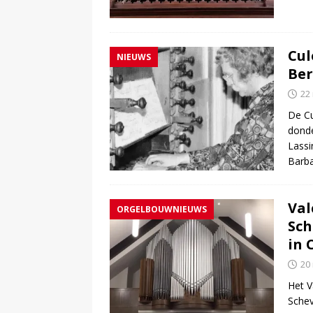
Cul
NIEUWS
Ber
22
De Cu
donde
Lassi
Barba
Val
ORGELBOUWNIEUWS
Sch
in 
20
Het V
Schev