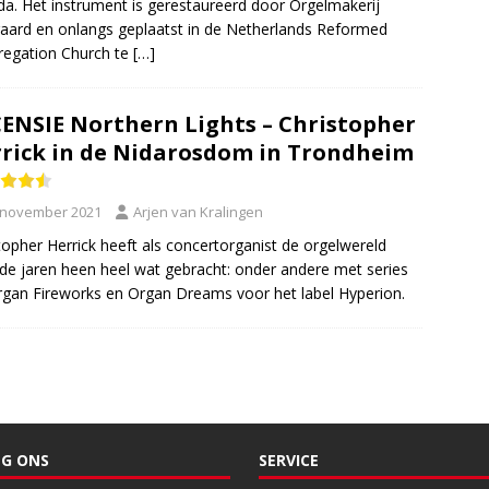
a. Het instrument is gerestaureerd door Orgelmakerij
ard en onlangs geplaatst in de Netherlands Reformed
egation Church te
[…]
ENSIE Northern Lights – Christopher
rick in de Nidarosdom in Trondheim
 november 2021
Arjen van Kralingen
topher Herrick heeft als concertorganist de orgelwereld
de jaren heen heel wat gebracht: onder andere met series
rgan Fireworks en Organ Dreams voor het label Hyperion.
G ONS
SERVICE