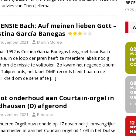
RECE
 advies van Theo Jellema.
28 
ENSIE Bach: Auf meinen lieben Gott –
A
stina García Banegas
 november 2021
Martin Moree
0
naf 1992 is Cristina García Banegas bezig met haar Bach-
AU
rale. In de loop der jaren heeft ze meerdere labels nodig
IN
CO
 om die missie te voltooien. Zo kwam het negende album
ij Tuliprecords, het label DMP-records biedt haar nu de
ijkheid om de serie af te
[…]
0
AU
OR
ot onderhoud aan Courtain-orgel in
O
ELB
dhausen (D) afgerond
 november 2021
Redactie
12
hueren Orgelbouw rondde op 17 november jl. omvangrijke
SEP
aamheden af aan het Courtain-orgel uit 1793 in het Duitse
NA