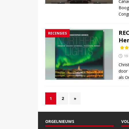
Canad
Booga
Congr
REC
RECENSIES
Her
19
Chris
door 
als O
1
2
»
ORGELNIEUWS
VOL