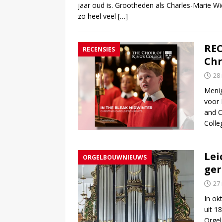
jaar oud is. Grootheden als Charles-Marie Wi
zo heel veel
[…]
REC
RECENSIES
Chr
28
Menig
voor 
and C
Colle
Lei
ORGELBOUWNIEUWS
ger
27
In ok
uit 1
Orge