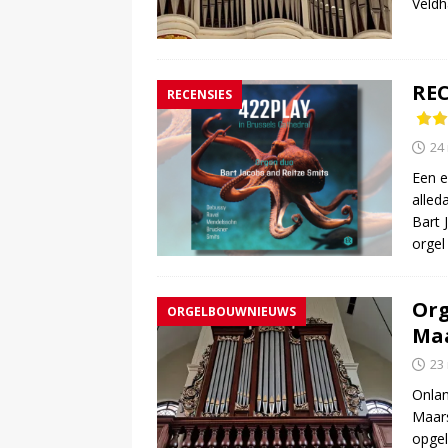
Veldh
REC
RECENSIES
24
Een e
alled
Bart 
orgel
Org
ORGELBOUWNIEUWS
Maa
23
Onlan
Maars
opgel