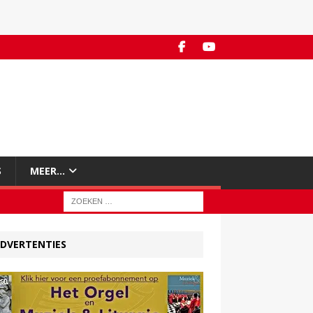
S
MEER…
DVERTENTIES