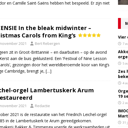
dor en Camille Saint-Saëns hebben het bespeeld. Er zijn niet
M
ENSIE In the bleak midwinter –
istmas Carols from King’s
Vier
 november 2021
Bert Rebergen
7 a
Akko
een zit in Groot-Brittannië – en daarbuiten – op de avond
orge
Kerst aan de buis gekluisterd. Een ‘Festival of Nine Lesson
5 a
arols’, gezongen door het wereldberoemde koor van King’s
ge Cambridge, brengt je,
[…]
Zes 
bek
4 a
chel-orgel Lambertuskerk Arum
Orge
19 s
estaureerd
2 a
 november 2021
Redactie
IMOC
tober 2021 is de restauratie van het Friedrich Leichel-orgel
Mart
885 in de Lambertuskerk te Arum gereedgekomen.
31 
lmakerij Bakker & Timmenga voerde de werkzaamheden uit