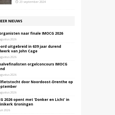
23 september 2024
EER NIEUWS
 organisten naar finale IMOCG 2026
ugustus 2026
ord uitgebreid in 639 jaar durend
lwerk van John Cage
ugustus 2026
halvefinalisten orgelconcours IMOCG
end
ugustus 2026
lfietstocht door Noordoost-Drenthe op
eptember
ugustus 2026
G 2026 opent met ‘Donker en Licht’ in
inikerk Groningen
juli 2026