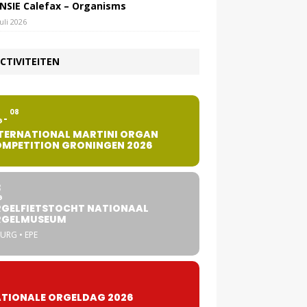
NSIE Calefax – Organisms
juli 2026
CTIVITEITEN
2
08
G
TERNATIONAL MARTINI ORGAN
MPETITION GRONINGEN 2026
8
G
GELFIETSTOCHT NATIONAAL
RGELMUSEUM
URG • EPE
TIONALE ORGELDAG 2026