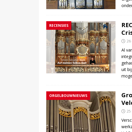
onder
REC
RECENSIES
Cri
26
Al va
integ
gehad
uit b
mogel
Gro
ORGELBOUWNIEUWS
Vel
25
Versc
werkz