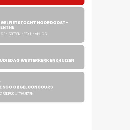
GELFIETSTOCHT NOORDOOST-
ENTHE
DE • GIETEN • EEXT • ANLOO
UDIEDAG WESTERKERK ENKHUIZEN
4
T
E SGO ORGELCONCOURS
COBIKERK UITHUIZEN