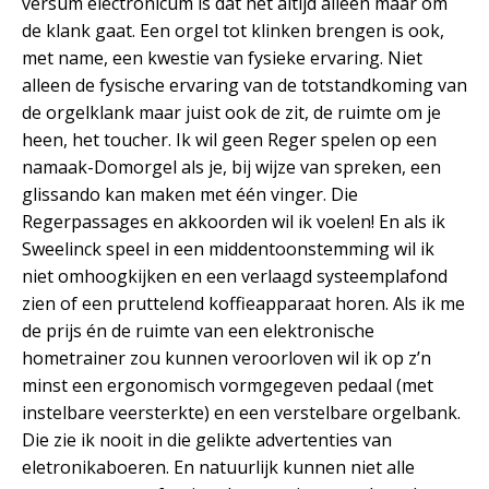
versum electronicum is dat het altijd alleen maar om
de klank gaat. Een orgel tot klinken brengen is ook,
met name, een kwestie van fysieke ervaring. Niet
alleen de fysische ervaring van de totstandkoming van
de orgelklank maar juist ook de zit, de ruimte om je
heen, het toucher. Ik wil geen Reger spelen op een
namaak-Domorgel als je, bij wijze van spreken, een
glissando kan maken met één vinger. Die
Regerpassages en akkoorden wil ik voelen! En als ik
Sweelinck speel in een middentoonstemming wil ik
niet omhoogkijken en een verlaagd systeemplafond
zien of een pruttelend koffieapparaat horen. Als ik me
de prijs én de ruimte van een elektronische
hometrainer zou kunnen veroorloven wil ik op z’n
minst een ergonomisch vormgegeven pedaal (met
instelbare veersterkte) en een verstelbare orgelbank.
Die zie ik nooit in die gelikte advertenties van
eletronikaboeren. En natuurlijk kunnen niet alle