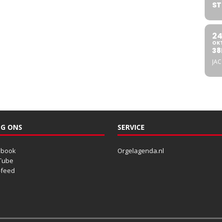
ST
2
OK
38
JA
G ONS
SERVICE
ebook
Orgelagenda.nl
Tube
-feed