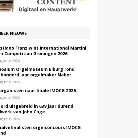
EER NIEUWS
stiano Franz wint International Martini
n Competition Groningen 2026
ugustus 2026
osium Orgelmuseum Elburg rond
honderd jaar orgelmaker Naber
ugustus 2026
 organisten naar finale IMOCG 2026
ugustus 2026
ord uitgebreid in 639 jaar durend
lwerk van John Cage
ugustus 2026
halvefinalisten orgelconcours IMOCG
end