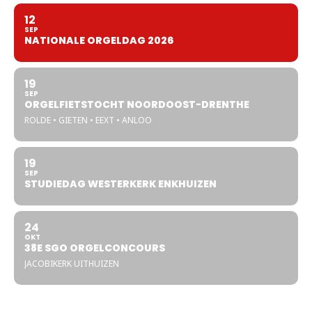
12
SEP
NATIONALE ORGELDAG 2026
19
SEP
ORGELFIETSTOCHT NOORDOOST-DRENTHE
ROLDE • GIETEN • EEXT • ANLOO
19
SEP
STUDIEDAG WESTERKERK ENKHUIZEN
24
OKT
38E SGO ORGELCONCOURS
JACOBIKERK UITHUIZEN