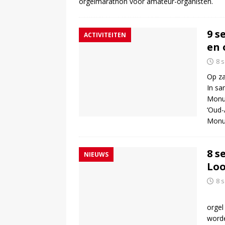
orgelmarathon voor amateur-organisten.
9 s
ACTIVITEITEN
en 
8 
Op za
In sa
Monum
‘Oud-
Monum
8 s
NIEUWS
Lo
8 
Op 
orgel
word