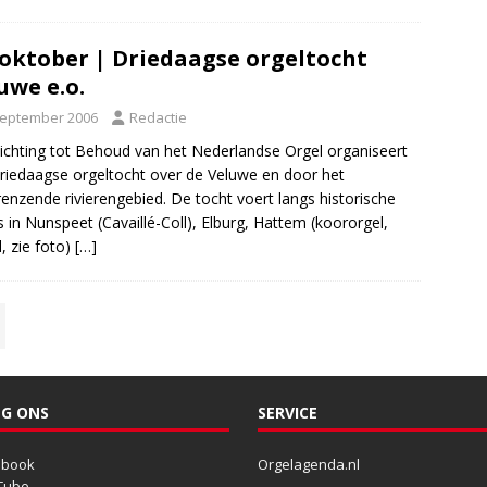
 oktober | Driedaagse orgeltocht
uwe e.o.
september 2006
Redactie
ichting tot Behoud van het Nederlandse Orgel organiseert
riedaagse orgeltocht over de Veluwe en door het
enzende rivierengebied. De tocht voert langs historische
s in Nunspeet (Cavaillé-Coll), Elburg, Hattem (koororgel,
l, zie foto)
[…]
G ONS
SERVICE
ebook
Orgelagenda.nl
Tube