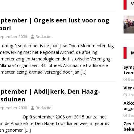
V
eptember | Orgels een lust voor oog
oor!
september 2006
Redactie
terdag 9 september is de jaarlijkse Open Monumentendag.
menwerking met het Regionaal Archief, de afdeling
M
entenzorg en Archeologie en de Historische Vereniging
Alkmaar’ organiseert Bibliotheek Alkmaar de traditionele
Symp
entenlezing, ditmaal verzorgd door Jan
[…]
twee
8 a
Vier
eptember | Abdijkerk, Den Haag-
7 a
osduinen
Akko
september 2006
Redactie
orge
5 a
8 september 2006 om 20.15 uur zal het
 in de Abdijkerk te Den Haag-Loosduinen weer in gebruik
Zes 
bek
en genomen
[…]