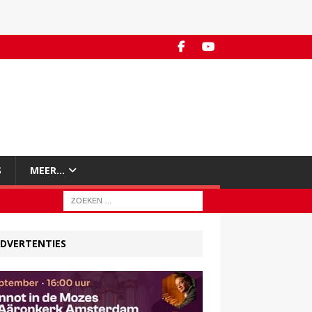
S
MEER…
DVERTENTIES