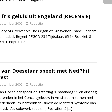
nderlijke muzikale magazine.
 fris geluid uit Engeland [RECENSIE]
september 2006
Redactie
lory of Grosvenor: The Organ of Grosvenor Chapel, Richard
n. Label: Regent REGCD 234 Tijdsduur: 65:14 Booklet: 8
’s, E Prijs: € 17,50
 van Doeselaar speelt met NedPhil
est
september 2006
Redactie
an Doeselaar speelt op zaterdag 9, maandag 11 en dinsdag
eptember in het Concertgebouw in Amsterdam samen met
ederlands Philharmonisch Orkest de Manfred Symfonie van
kovski. Als solowerk speelt hij Evocation à
[…]