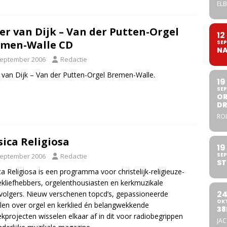
ELB
er van Dijk – Van der Putten-Orgel
12
men-Walle CD
SEP
NA
september 2006
Redactie
 van Dijk – Van der Putten-Orgel Bremen-Walle.
19
SEP
OR
DR
ROL
ica Religiosa
19
SEP
september 2006
Redactie
ST
a Religiosa is een programma voor christelijk-religieuze-
kliefhebbers, orgelenthousiasten en kerkmuzikale
2
volgers. Nieuw verschenen topcd’s, gepassioneerde
OK
len over orgel en kerklied én belangwekkende
38
kprojecten wisselen elkaar af in dit voor radiobegrippen
JA