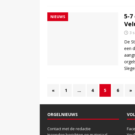
5-7
NIEUWS
Vel
3 
De St
een d
aangr
orgel
Slege
«
1
…
4
5
6
»
ORGELNIEUWS
VOL
Contact met de redactie
Fac
Inzenden berichten en materiaal
You