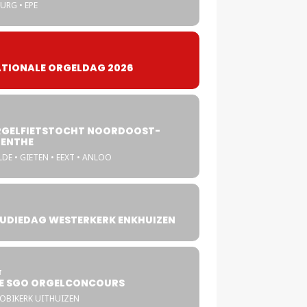
URG • EPE
TIONALE ORGELDAG 2026
GELFIETSTOCHT NOORDOOST-
ENTHE
DE • GIETEN • EEXT • ANLOO
UDIEDAG WESTERKERK ENKHUIZEN
4
T
E SGO ORGELCONCOURS
COBIKERK UITHUIZEN