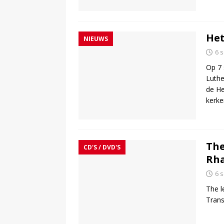
Het
NIEUWS
6 
Op 7 
Luthe
de He
kerk
The
CD'S / DVD'S
Rha
6 
The l
Trans