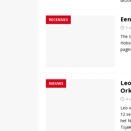
uitzo
Een
RECENSIES
5 
The G
Hobso
pagina
Leo
NIEUWS
Ork
4 
Leo v
12 s
het N
Tsjai