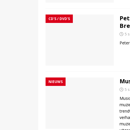
Pet
CD'S / DVD'S
Bre
5 
Peter
Mus
NIEUWS
5 
Music
muzie
trend
verha
muzie