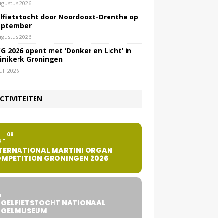
ugustus 2026
lfietstocht door Noordoost-Drenthe op
eptember
ugustus 2026
G 2026 opent met ‘Donker en Licht’ in
inikerk Groningen
juli 2026
CTIVITEITEN
2
08
G
TERNATIONAL MARTINI ORGAN
MPETITION GRONINGEN 2026
8
G
GELFIETSTOCHT NATIONAAL
RGELMUSEUM