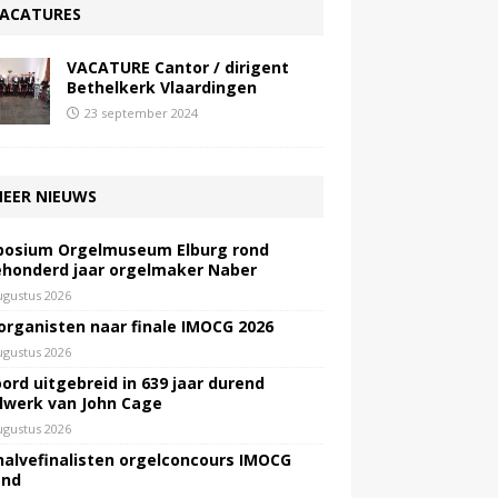
ACATURES
VACATURE Cantor / dirigent
Bethelkerk Vlaardingen
23 september 2024
EER NIEUWS
osium Orgelmuseum Elburg rond
honderd jaar orgelmaker Naber
ugustus 2026
 organisten naar finale IMOCG 2026
ugustus 2026
ord uitgebreid in 639 jaar durend
lwerk van John Cage
ugustus 2026
halvefinalisten orgelconcours IMOCG
end