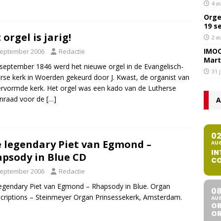
4 a
Orge
19 s
 orgel is jarig!
2 a
IMOC
september 2006
Redactie
Mart
september 1846 werd het nieuwe orgel in de Evangelisch-
31 
rse kerk in Woerden gekeurd door J. Kwast, de organist van
rvormde kerk. Het orgel was een kado van de Lutherse
enraad voor de
[…]
A
0
 legendary Piet van Egmond –
AU
IN
psody in Blue CD
CO
september 2006
Redactie
egendary Piet van Egmond – Rhapsody in Blue. Organ
0
criptions – Steinmeyer Organ Prinsessekerk, Amsterdam.
AU
OR
O