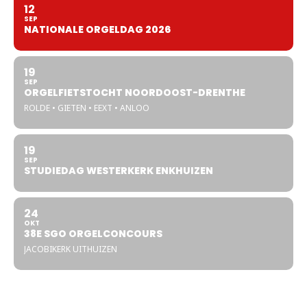
12
SEP
NATIONALE ORGELDAG 2026
19
SEP
ORGELFIETSTOCHT NOORDOOST-DRENTHE
ROLDE • GIETEN • EEXT • ANLOO
19
SEP
STUDIEDAG WESTERKERK ENKHUIZEN
24
OKT
38E SGO ORGELCONCOURS
JACOBIKERK UITHUIZEN