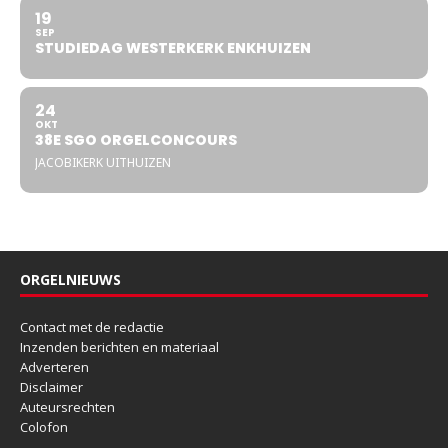
19
SEP
STUDIEDAG WESTERKERK ENKHUIZEN
24
OKT
38E SGO ORGELCONCOURS
JACOBIKERK UITHUIZEN
ORGELNIEUWS
Contact met de redactie
Inzenden berichten en materiaal
Adverteren
Disclaimer
Auteursrechten
Colofon