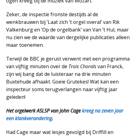
ogen kreeg bij de muziek van Mozart.
Zeker, de inspectie fronste destijds al de
wenkbrauwen bij ‘Laat zich ’t orgel overal’ van Rik
Valkenburg en ‘Op de orgelbank’ van Van ’t Hul, maar
nu zien we de waarde van dergelijke publicaties alleen
maar toenemen.
Terwijl de BBC je gerust verwent met een programma
van vijftig minuten over de
Trois Chorals
van Franck,
zijn wij bang dat de luisteraar na drie minuten
Buxtehude afhaakt. Goeie Grutekes! Wat kan een
inspecteur soms terugverlangen naar vijftig jaar
geleden!
Het orgelwerk ASLSP van John Cage
kreeg na zeven jaar
een klankverandering
.
Had Cage maar wat lesjes gevolgd bij Driffill en