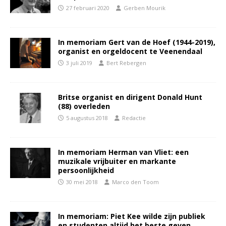
27 februari 2020
Gerben Mourik
In memoriam Gert van de Hoef (1944-2019),
organist en orgeldocent te Veenendaal
3 juli 2019
Bert Rebergen
Britse organist en dirigent Donald Hunt
(88) overleden
5 augustus 2018
Redactie
In memoriam Herman van Vliet: een
muzikale vrijbuiter en markante
persoonlijkheid
30 mei 2018
Marco den Toom
In memoriam: Piet Kee wilde zijn publiek
en studenten altijd het beste geven