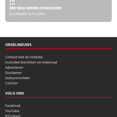
24
OKT
38E SGO ORGELCONCOURS
JACOBIKERK UITHUIZEN
ORGELNIEUWS
Contact met de redactie
Inzenden berichten en materiaal
Adverteren
Disclaimer
Auteursrechten
Colofon
VOLG ONS
Facebook
YouTube
RSS-feed